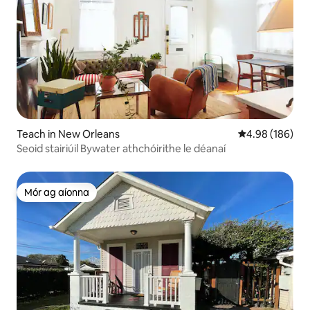
Teach in New Orleans
Meánrátáil 4.98
4.98 (186)
Seoid stairiúil Bywater athchóirithe le déanaí
Mór ag aíonna
Mór ag aíonna