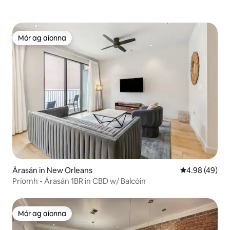
Mór ag aíonna
Mór ag aíonna
Árasán in New Orleans
Meánrátáil 4.9
4.98 (49)
Príomh - Árasán 1BR in CBD w/ Balcóin
Mór ag aíonna
Mór ag aíonna