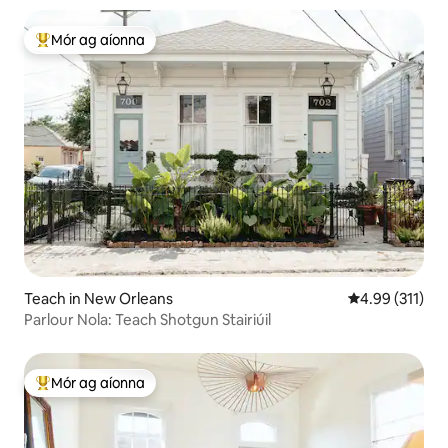
Mór ag aíonna
An-mhór ag aíonna
Teach in New Orleans
Meánrátáil 4.9
4.99 (311)
Parlour Nola: Teach Shotgun Stairiúil
Mór ag aíonna
An-mhór ag aíonna