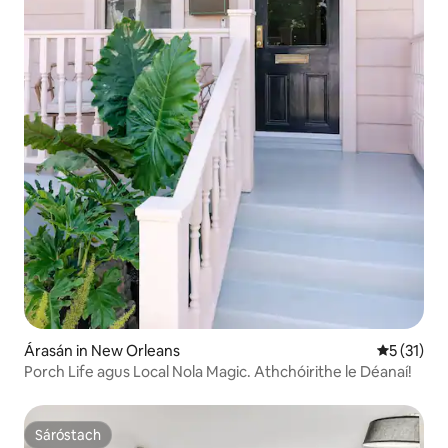
Árasán in New Orleans
Meánrátáil
5 (31)
Porch Life agus Local Nola Magic. Athchóirithe le Déanaí!
Sáróstach
Sáróstach