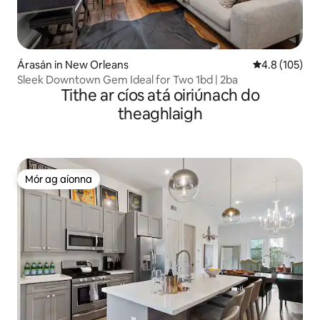
Árasán in New Orleans
Meánrátáil 4.8
4.8 (105)
Sleek Downtown Gem Ideal for Two 1bd | 2ba
Tithe ar cíos atá oiriúnach do
theaghlaigh
Mór ag aíonna
Mór ag aíonna