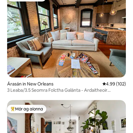
Árasán in New Orleans
Meánrátáil 4.99
4.99 (102)
3 Leaba/3.5 Seomra Folctha Galánta - Ardaitheoir
Príobháideach - 2500 SF
Mór ag aíonna
An-mhór ag aíonna