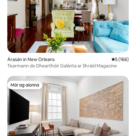
Árasán in New Orleans
Meánrátáil 5
5 (166)
Tearmann do Dhearthóir Galánta ar Shráid Magazine
Mór ag aíonna
Mór ag aíonna