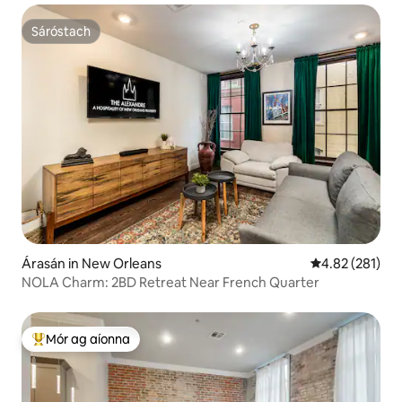
Sáróstach
Sáróstach
Árasán in New Orleans
Meánrátáil 4.82
4.82 (281)
NOLA Charm: 2BD Retreat Near French Quarter
Mór ag aíonna
An-mhór ag aíonna