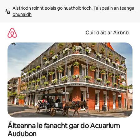
Léim
Aistríodh roinnt eolais go huathoibríoch. 
Taispeáin an teanga 
chuig
bhunaidh
ábhar
Cuir d'áit ar Airbnb
Áiteanna le fanacht gar do Acuarium
Audubon