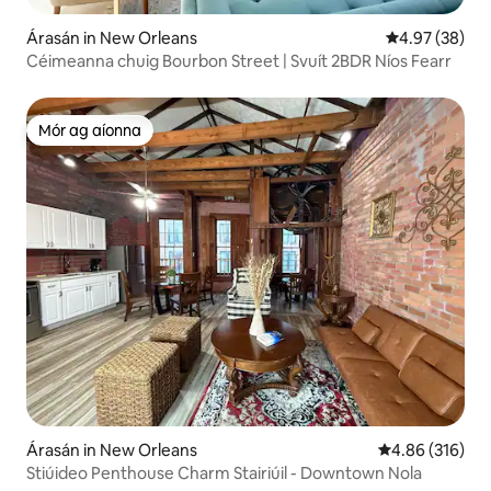
Árasán in New Orleans
Meánrátáil 4.9
4.97 (38)
Céimeanna chuig Bourbon Street | Svuít 2BDR Níos Fearr
Mór ag aíonna
Mór ag aíonna
Árasán in New Orleans
Meánrátáil 4.86
4.86 (316)
Stiúideo Penthouse Charm Stairiúil - Downtown Nola