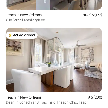
Teach in New Orleans
Meánrátáil 4.96
4.96 (172)
Clio Street Masterpiece
Mór ag aíonna
An-mhór ag aíonna
Teach in New Orleans
Meánrátáil 5
5 (200)
Déan Iniúchadh ar Shráid Iris ó Theach Chic, Teach
Tranquil