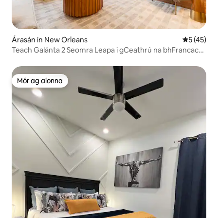
Árasán in New Orleans
Meánrátáil
5 (45)
Teach Galánta 2 Seomra Leapa i gCeathrú na bhFrancach |
Óstán Mayfair
Mór ag aíonna
Mór ag aíonna