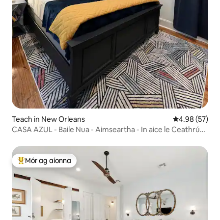
Teach in New Orleans
Meánrátáil 4.9
4.98 (57)
CASA AZUL - Baile Nua - Aimseartha - In aice le Ceathrú
na Fraince
Mór ag aíonna
An-mhór ag aíonna