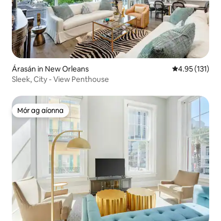
Árasán in New Orleans
Meánrátáil 4.9
4.95 (131)
Sleek, City - View Penthouse
Mór ag aíonna
Mór ag aíonna