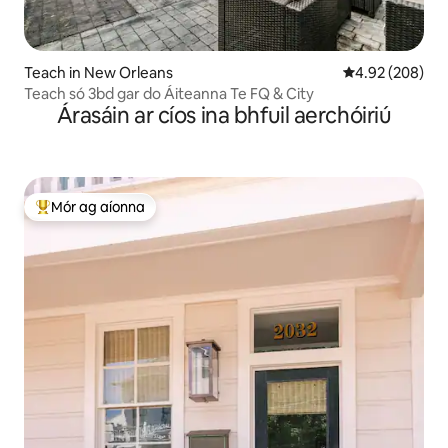
Teach in New Orleans
Meánrátáil 4.92
4.92 (208)
Teach só 3bd gar do Áiteanna Te FQ & City
Árasáin ar cíos ina bhfuil aerchóiriú
Mór ag aíonna
An-mhór ag aíonna