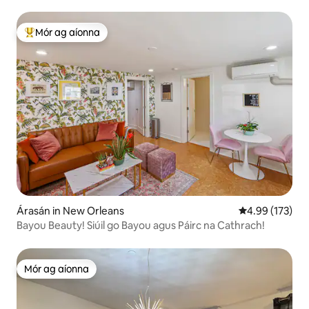
Mór ag aíonna
An-mhór ag aíonna
Árasán in New Orleans
Meánrátáil 4.99
4.99 (173)
Bayou Beauty! Siúil go Bayou agus Páirc na Cathrach!
Mór ag aíonna
Mór ag aíonna