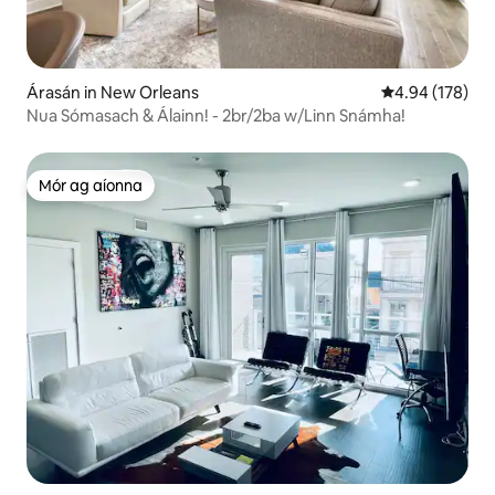
Árasán in New Orleans
Meánrátáil 4.94
4.94 (178)
Nua Sómasach & Álainn! - 2br/2ba w/Linn Snámha!
Mór ag aíonna
Mór ag aíonna