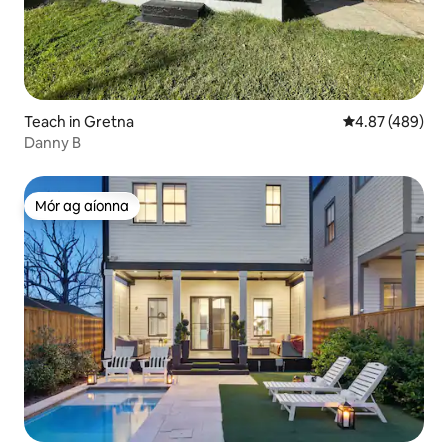
Teach in Gretna
Meánrátáil 4.87
4.87 (489)
Danny B
Mór ag aíonna
Mór ag aíonna