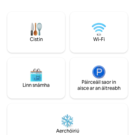
teallaigh brící bunaidh sa teachín Creole
gloine fíona ar thol
seo atá athchóirithe go hiomlán, le
measc maisiúchán 
mothú chic nua - aimseartha ar fud an
chliste. Ar líne shr
domhain. Foirfe do lánúineacha agus do
dtí gach rud: Bou
thaistealaithe aonair go New Orleans ar
Fraince, Super Do
mian leo blaiseadh a fháil den chathair ar
Coinbhinsiúin, bia
bhealach níos áitiúla agus níos sómasaí.
uisceadán, músae
Cistin
Wi-Fi
Deimhneofar d'áirithint ar an bpointe. Tá
ISTEACH ÉASCA. Is f
línéadach tí briosc, Wi - Fi ardluais, agus
dhéanamh le m'aon
bunriachtanais cistine agus folctha
fhoirgneamh céan
feistithe i ngach teach - gach rud a
https://abnb.me/9
theastaíonn uait le haghaidh fanacht
geal oscailte le síl
eisceachtúil. Beidh tú in ann rochtain a
bhfoirgneamh stairiú
fháil ar an aonad iomlán 1 br/1ba, ar an
insiúlta agus sábhái
bpóirse tosaigh agus ar an gclós. Táimid
Páirceáil saor in
agat. Deic dín le mionchuisneoir gríoscán
Linn snámha
ar fáil ar an bhfón, ar ríomhphost, nó ar
beárbaiciú. Seomra acla
aisce ar an áitreabh
aip teachtaireachta Airbnb. Ná bíodh aon
árasán i bhfoirg
leisce ort teagmháil a dhéanamh linn má
bhfuil ardán agus
theastaíonn aon rud uait. Seachas sin,
Tá sé céimeanna ar
fágfaimid thú chun taitneamh a bhaint
snagcheoil, na clu
as d'fhanacht. Tá ceantar Lower Garden
tolglanna manglam
District/ Magazine Street ar cheann de
Bourbon i Ráithe n
na comharsanachtaí is sine agus is treise
Superdome agus a
Aerchóiriú
in New Orleans, ina bhfuil meascán de
Coinbhinsiúin ina 