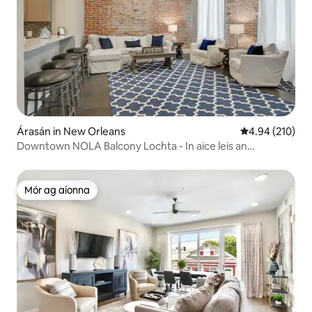
Árasán in New Orleans
Meánrátáil 4.94
4.94 (210)
Downtown NOLA Balcony Lochta - In aice leis an
Cheathrú Rua! 201
Mór ag aíonna
Mór ag aíonna