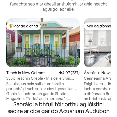
fanachta seo mar gheall ar shuíomh, ar ghlaineacht
agus go leor eile.
Mór ag aíonna
Mór ag aíonna
An-mhór ag aíonna
Mór ag aíonna
Teach in New Orleans
Meánrátáil 4.97 as 5, 237 léirmh
4.97 (237)
Árasán in New Orl
Svuít Teachín Creole - In aice le Sráid
Céimeanna Árasáin
Magazine
Cheathrú na Frain
Scaoil agus bain sult as an tsraith
Faigh blaiseadh d
phríobháideach seo ar cíos i gceantar sa
lochta comhaimsea
Ghairdín Íochtarach gar do Shráid
a dhéanann Bourbon
Magazine. Tá síleálacha aeracha 14
an bricfeasta ag b
Saoráidí a bhfuil tóir orthu ag lóistíní
troigh, urlár péine croí, leaba rí -
faoi lampa galánt
chompordach, troscán agus ealaín a
bí sáite i sofaistic
saoire ar cíos gar do Acuarium Audubon
bailíodh ó gach cearn den domhan agus
árasáin aerach, osc