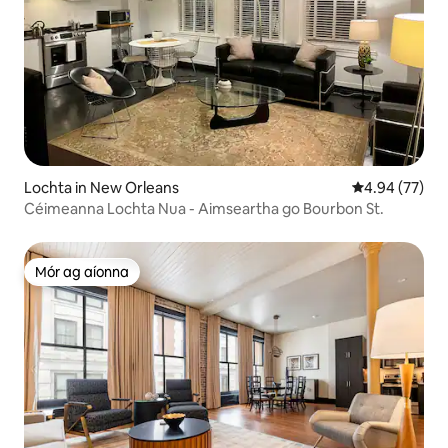
Lochta in New Orleans
Meánrátáil 4.9
4.94 (77)
Céimeanna Lochta Nua - Aimseartha go Bourbon St.
Mór ag aíonna
Mór ag aíonna