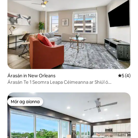
Árasán in New Orleans
Meánrátái
5 (4)
Árasán Te 1 Seomra Leapa Céimeanna ar Shiúl ó
Shráideanna Canála
Mór ag aíonna
Mór ag aíonna