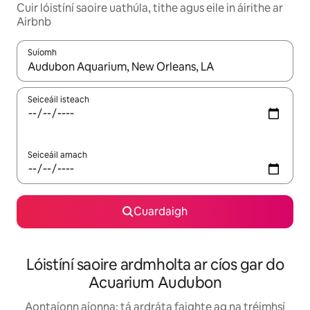
Cuir lóistíní saoire uathúla, tithe agus eile in áirithe ar
Airbnb
Suíomh
Nuair a bheidh torthaí ar fáil, déan nascleanúint le saigheadeoc
Seiceáil isteach
Seiceáil amach
Cuardaigh
Lóistíní saoire ardmholta ar cíos gar do
Acuarium Audubon
Aontaíonn aíonna: tá ardráta faighte ag na tréimhsí