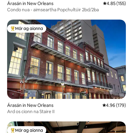
Árasán in New Orleans
Meánrátáil 4.85
4.85 (155)
Condo nua - aimseartha Popchultúir 2bd/2ba
Mór ag aíonna
An-mhór ag aíonna
Árasán in New Orleans
Meánrátáil 4.96
4.96 (179)
Ard os cionn na Staire II
Mór ag aíonna
An-mhór ag aíonna