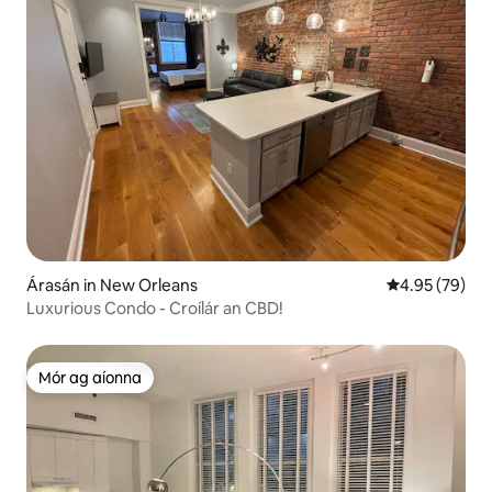
Árasán in New Orleans
Meánrátáil 4.9
4.95 (79)
Luxurious Condo - Croílár an CBD!
Mór ag aíonna
Mór ag aíonna