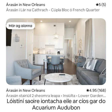
Árasán in New Orleans
Meánrátái
5 (5)
Árasán i Lár na Cathrach - Cúpla Bloc ó French Quarter
Mór ag aíonna
Mór ag aíonna
Árasán in New Orleans
Meánrátáil 4.95
4.95 (168)
Árasán stairiúil 2 sheomra leapa • Insiúlta • Lower Garden
Lóistíní saoire iontacha eile ar cíos gar do
District
Acuarium Audubon