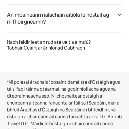
An mbaineann rialacháin áitiúla le hóstáil ag
m'fhoirgneamh?
Nach féidir leat an rud atá uait a aimsiú?
Tabhair Cuairt ar ár nIonad Cabhrach
*Ní polasaí árachais í cosaint damáiste d'Óstaigh agus
tá sí faoi réir
na dtéarmaí, na gcoinníollacha agus na
dteorainneacha
seo.
Ní chosnaítear óstaigh a
chuireann áiteanna fanachta ar fáil sa tSeapáin, mar a
bhfuil
Árachas d'Óstaigh na Seapáine
i bhfeidhm, ná
óstaigh a chuireann áiteanna fanachta ar fáil trí Airbnb
Travel LLC.
Maidir le hóstaigh a chuireann áiteanna