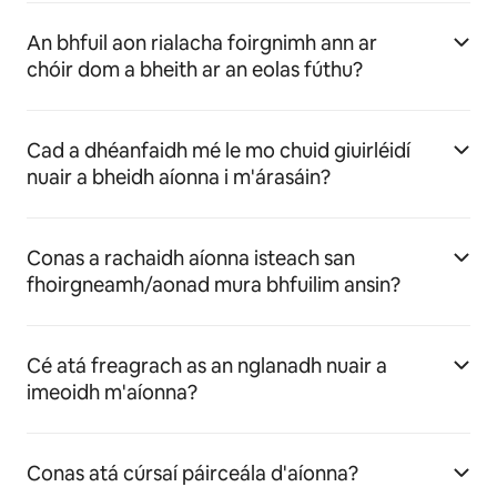
An bhfuil aon rialacha foirgnimh ann ar
chóir dom a bheith ar an eolas fúthu?
Cad a dhéanfaidh mé le mo chuid giuirléidí
nuair a bheidh aíonna i m'árasáin?
Conas a rachaidh aíonna isteach san
fhoirgneamh/aonad mura bhfuilim ansin?
Cé atá freagrach as an nglanadh nuair a
imeoidh m'aíonna?
Conas atá cúrsaí páirceála d'aíonna?