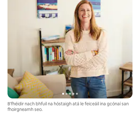
B'fhéidir nach bhfuil na hóstaigh atá le feiceáil ina gcónaí san
fhoirgneamh seo.