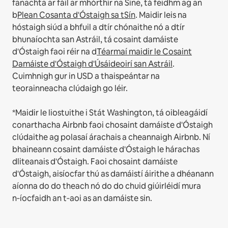
fanachta ar fáil ar mhórthír na Síne, tá feidhm ag an
b
Plean Cosanta d'Óstaigh sa tSín
.
Maidir leis na
hóstaigh siúd a bhfuil a dtír chónaithe nó a dtír
bhunaíochta san Astráil, tá cosaint damáiste
d'Óstaigh faoi réir na d
Téarmaí maidir le Cosaint
Damáiste d'Óstaigh d'Úsáideoirí san Astráil
.
Cuimhnigh gur in USD a thaispeántar na
teorainneacha clúdaigh go léir.
*Maidir le liostuithe i Stát Washington, tá oibleagáidí
conarthacha Airbnb faoi chosaint damáiste d'Óstaigh
clúdaithe ag polasaí árachais a cheannaigh Airbnb. Ní
bhaineann cosaint damáiste d'Óstaigh le hárachas
dliteanais d'Óstaigh. Faoi chosaint damáiste
d'Óstaigh, aisíocfar thú as damáistí áirithe a dhéanann
aíonna do do theach nó do do chuid giúirléidí mura
n‑íocfaidh an t‑aoi as an damáiste sin.