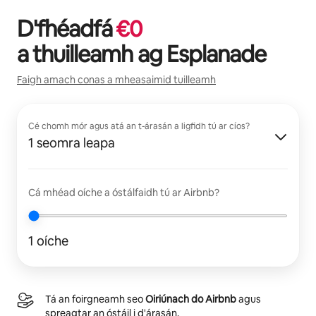
D'fhéadfá
€
0
a thuilleamh ag
Esplanade
Faigh amach conas a mheasaimid tuilleamh
Cé chomh mór agus atá an t-árasán a ligfidh tú ar cíos?
1 seomra leapa
Cá mhéad oíche a óstálfaidh tú ar Airbnb?
1 oíche
Tá an foirgneamh seo
Oiriúnach do Airbnb
agus
spreagtar an óstáil i d'árasán.