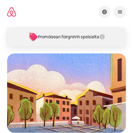
Léim
chuig
ábhar
Promóisean foirgnimh speisialta