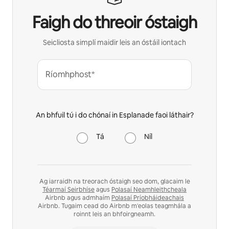
Faigh do threoir óstaigh
Seicliosta simplí maidir leis an óstáil iontach
Ríomhphost*
An bhfuil tú i do chónaí in Esplanade faoi láthair?
Tá
Níl
Ag iarraidh na treorach óstaigh seo dom, glacaim le
Téarmaí Seirbhíse
agus
Polasaí Neamhleithcheala
Airbnb agus admhaím
Polasaí Príobháideachais
Airbnb. Tugaim cead do Airbnb m'eolas teagmhála a
roinnt leis an bhfoirgneamh.