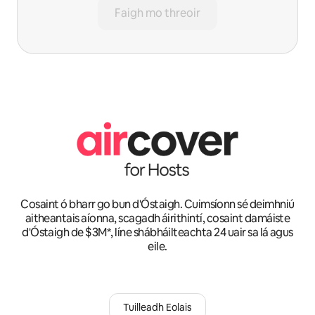
Faigh mo threoir
Cosaint ó bharr go bun d'Óstaigh. Cuimsíonn sé deimhniú
aitheantais aíonna, scagadh áirithintí, cosaint damáiste
d'Óstaigh de $3M*, líne shábháilteachta 24 uair sa lá agus
eile.
Tuilleadh Eolais