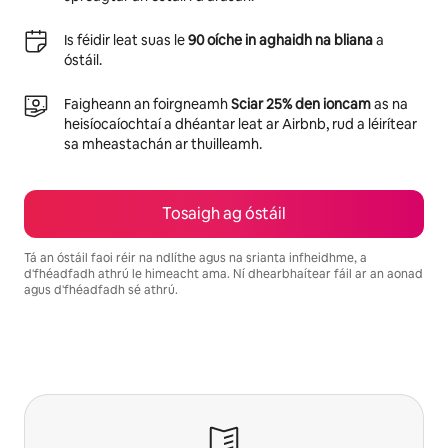
Is féidir leat suas le
90 oíche in aghaidh na bliana
a
óstáil.
Faigheann an foirgneamh
Sciar 25% den ioncam
as na
heisíocaíochtaí a dhéantar leat ar Airbnb, rud a léirítear
sa mheastachán ar thuilleamh.
Tosaigh ag óstáil
Tá an óstáil faoi réir na ndlíthe agus na srianta infheidhme, a
d'fhéadfadh athrú le himeacht ama. Ní dhearbhaítear fáil ar an aonad
agus d'fhéadfadh sé athrú.
Is é €621 in aghaidh na míosa do thuilleamh féideartha