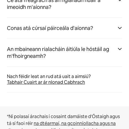
Cé atá freagrach as an nglanadh nuair a
imeoidh m'aíonna?
Conas atá cúrsaí páirceála d'aíonna?
An mbaineann rialacháin áitiúla le hóstáil ag
m'fhoirgneamh?
Nach féidir leat an rud atá uait a aimsiú?
Tabhair Cuairt ar ár nIonad Cabhrach
*Ní polasaí árachais í cosaint damáiste d'Óstaigh agus
tá sí faoi réir
na dtéarmaí, na gcoinníollacha agus na