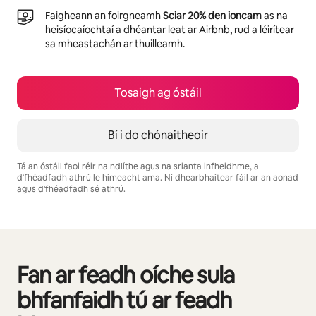
Faigheann an foirgneamh
Sciar 20% den ioncam
as na
heisíocaíochtaí a dhéantar leat ar Airbnb, rud a léirítear
sa mheastachán ar thuilleamh.
Tosaigh ag óstáil
Bí i do chónaitheoir
Tá an óstáil faoi réir na ndlíthe agus na srianta infheidhme, a
d'fhéadfadh athrú le himeacht ama. Ní dhearbhaítear fáil ar an aonad
agus d'fhéadfadh sé athrú.
Is é €709 in aghaidh na míosa do thuilleamh féideartha
Fan ar feadh oíche sula
0 as 0 rud ar taispeáint
bhfanfaidh tú ar feadh