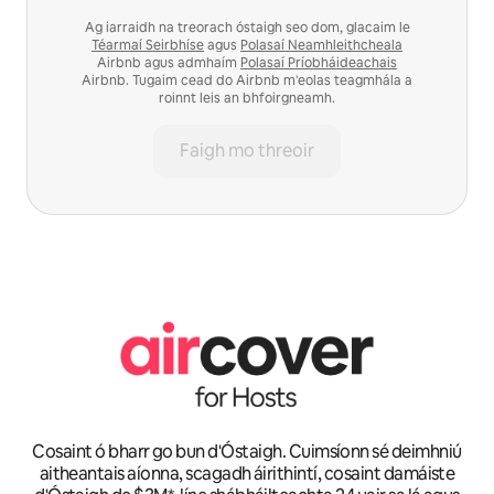
Ag iarraidh na treorach óstaigh seo dom, glacaim le
Téarmaí Seirbhíse
agus
Polasaí Neamhleithcheala
Airbnb agus admhaím
Polasaí Príobháideachais
Airbnb. Tugaim cead do Airbnb m'eolas teagmhála a
roinnt leis an bhfoirgneamh.
Faigh mo threoir
Cosaint ó bharr go bun d'Óstaigh. Cuimsíonn sé deimhniú
aitheantais aíonna, scagadh áirithintí, cosaint damáiste