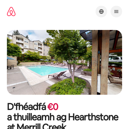
Léim
chuig
ábhar
D'fhéadfá
€
0
a thuilleamh ag
Hearthstone
at Merrill Creek