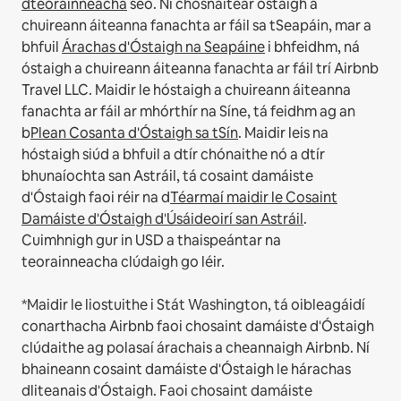
dteorainneacha
seo.
Ní chosnaítear óstaigh a
chuireann áiteanna fanachta ar fáil sa tSeapáin, mar a
bhfuil
Árachas d'Óstaigh na Seapáine
i bhfeidhm, ná
óstaigh a chuireann áiteanna fanachta ar fáil trí Airbnb
Travel LLC.
Maidir le hóstaigh a chuireann áiteanna
fanachta ar fáil ar mhórthír na Síne, tá feidhm ag an
b
Plean Cosanta d'Óstaigh sa tSín
.
Maidir leis na
hóstaigh siúd a bhfuil a dtír chónaithe nó a dtír
bhunaíochta san Astráil, tá cosaint damáiste
d'Óstaigh faoi réir na d
Téarmaí maidir le Cosaint
Damáiste d'Óstaigh d'Úsáideoirí san Astráil
.
Cuimhnigh gur in USD a thaispeántar na
teorainneacha clúdaigh go léir.
*Maidir le liostuithe i Stát Washington, tá oibleagáidí
conarthacha Airbnb faoi chosaint damáiste d'Óstaigh
clúdaithe ag polasaí árachais a cheannaigh Airbnb. Ní
bhaineann cosaint damáiste d'Óstaigh le hárachas
dliteanais d'Óstaigh. Faoi chosaint damáiste