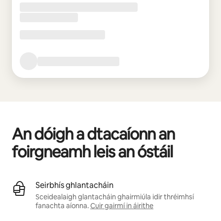
An dóigh a dtacaíonn an
foirgneamh leis an óstáil
Seirbhís ghlantacháin
Sceidealaigh glantacháin ghairmiúla idir thréimhsí
fanachta aíonna.
Cuir gairmí in áirithe