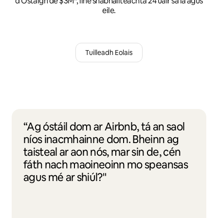
d'Óstaigh de $3M*, líne shábháilteachta 24 uair sa lá agus
eile.
Tuilleadh Eolais
“Ag óstáil dom ar Airbnb, tá an saol
níos inacmhainne dom. Bheinn ag
taisteal ar aon nós, mar sin de, cén
fáth nach maoineoinn mo speansas
agus mé ar shiúl?"