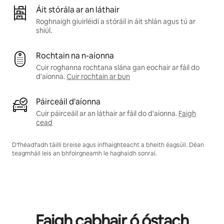
Áit stórála ar an láthair
Roghnaigh giuirléidí a stóráil in áit shlán agus tú ar
shiúl.
Rochtain na n-aíonna
Cuir roghanna rochtana slána gan eochair ar fáil do
d'aíonna.
Cuir rochtain ar bun
Páirceáil d'aíonna
Cuir páirceáil ar an láthair ar fáil do d'aíonna.
Faigh
cead
D'fhéadfadh táillí breise agus infhaighteacht a bheith éagsúil. Déan
teagmháil leis an bhfoirgneamh le haghaidh sonraí.
Faigh cabhair ó óstach