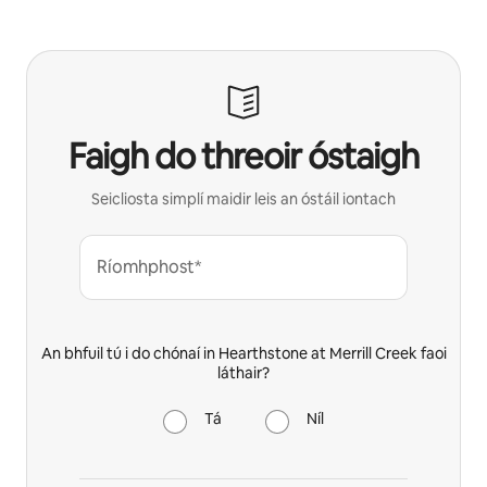
Faigh do threoir óstaigh
Seicliosta simplí maidir leis an óstáil iontach
Ríomhphost*
An bhfuil tú i do chónaí in Hearthstone at Merrill Creek faoi
láthair?
Tá
Níl