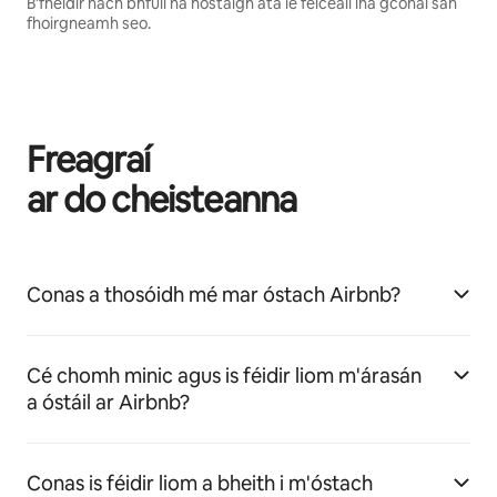
B'fhéidir nach bhfuil na hóstaigh atá le feiceáil ina gcónaí san
fhoirgneamh seo.
Freagraí
ar do cheisteanna
Conas a thosóidh mé mar óstach Airbnb?
Cé chomh minic agus is féidir liom m'árasán
a óstáil ar Airbnb?
Conas is féidir liom a bheith i m'óstach