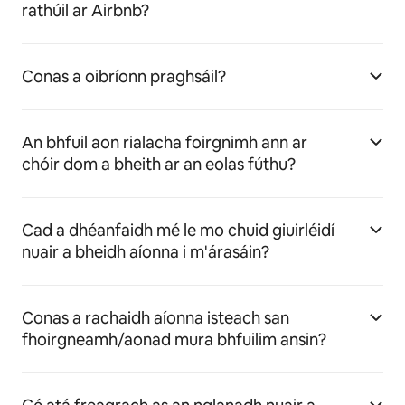
rathúil ar Airbnb?
Conas a oibríonn praghsáil?
An bhfuil aon rialacha foirgnimh ann ar
chóir dom a bheith ar an eolas fúthu?
Cad a dhéanfaidh mé le mo chuid giuirléidí
nuair a bheidh aíonna i m'árasáin?
Conas a rachaidh aíonna isteach san
fhoirgneamh/aonad mura bhfuilim ansin?