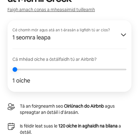
Faigh amach conas a mheasaimid tuilleamh
Cé chomh mór agus atá an t-árasán a ligfidh tú ar cíos?
1 seomra leapa
Cá mhéad oíche a óstálfaidh tú ar Airbnb?
1 oíche
Tá an foirgneamh seo
Oiriúnach do Airbnb
agus
spreagtar an óstáil i d'árasán.
Is féidir leat suas le
120 oíche in aghaidh na bliana
a
óstáil.