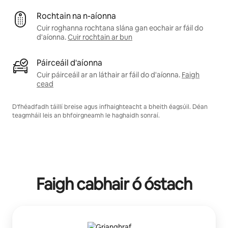
Rochtain na n-aíonna
Cuir roghanna rochtana slána gan eochair ar fáil do
d'aíonna.
Cuir rochtain ar bun
Páirceáil d'aíonna
Cuir páirceáil ar an láthair ar fáil do d'aíonna.
Faigh
cead
D'fhéadfadh táillí breise agus infhaighteacht a bheith éagsúil. Déan
teagmháil leis an bhfoirgneamh le haghaidh sonraí.
Faigh cabhair ó óstach