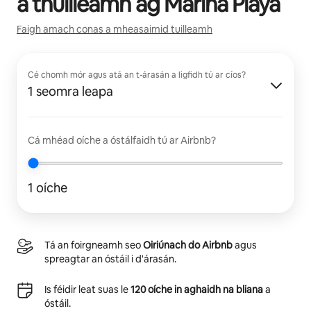
a thuilleamh ag
Marina Playa
Faigh amach conas a mheasaimid tuilleamh
Cé chomh mór agus atá an t-árasán a ligfidh tú ar cíos?
1 seomra leapa
Cá mhéad oíche a óstálfaidh tú ar Airbnb?
1 oíche
Tá an foirgneamh seo
Oiriúnach do Airbnb
agus
spreagtar an óstáil i d'árasán.
Is féidir leat suas le
120 oíche in aghaidh na bliana
a
óstáil.