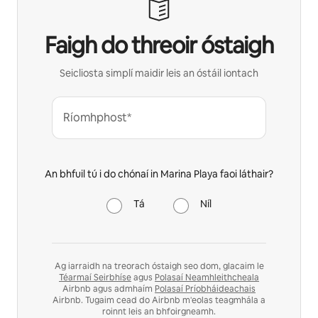
Faigh do threoir óstaigh
Seicliosta simplí maidir leis an óstáil iontach
Ríomhphost*
An bhfuil tú i do chónaí in Marina Playa faoi láthair?
Tá
Níl
Ag iarraidh na treorach óstaigh seo dom, glacaim le
Téarmaí Seirbhíse
agus
Polasaí Neamhleithcheala
Airbnb agus admhaím
Polasaí Príobháideachais
Airbnb. Tugaim cead do Airbnb m'eolas teagmhála a
roinnt leis an bhfoirgneamh.