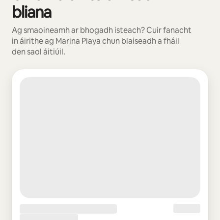
bliana
Ag smaoineamh ar bhogadh isteach? Cuir fanacht
in áirithe ag Marina Playa chun blaiseadh a fháil
den saol áitiúil.