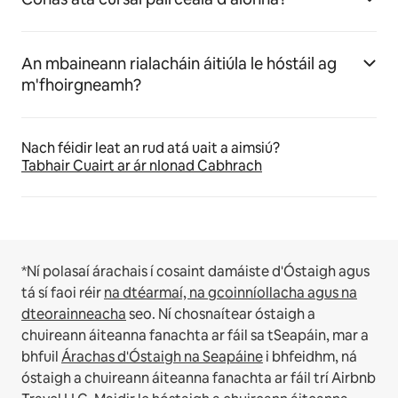
An mbaineann rialacháin áitiúla le hóstáil ag
m'fhoirgneamh?
Nach féidir leat an rud atá uait a aimsiú?
Tabhair Cuairt ar ár nIonad Cabhrach
*Ní polasaí árachais í cosaint damáiste d'Óstaigh agus
tá sí faoi réir
na dtéarmaí, na gcoinníollacha agus na
dteorainneacha
seo.
Ní chosnaítear óstaigh a
chuireann áiteanna fanachta ar fáil sa tSeapáin, mar a
bhfuil
Árachas d'Óstaigh na Seapáine
i bhfeidhm, ná
óstaigh a chuireann áiteanna fanachta ar fáil trí Airbnb