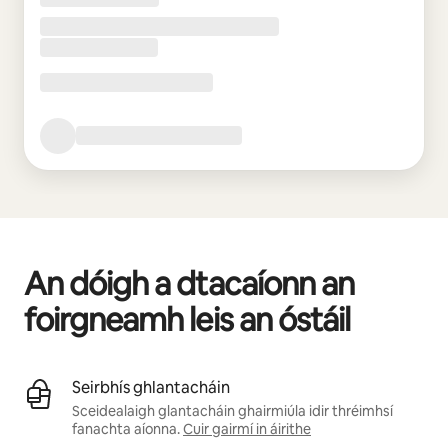
An dóigh a dtacaíonn an
foirgneamh leis an óstáil
Seirbhís ghlantacháin
Sceidealaigh glantacháin ghairmiúla idir thréimhsí
fanachta aíonna.
Cuir gairmí in áirithe