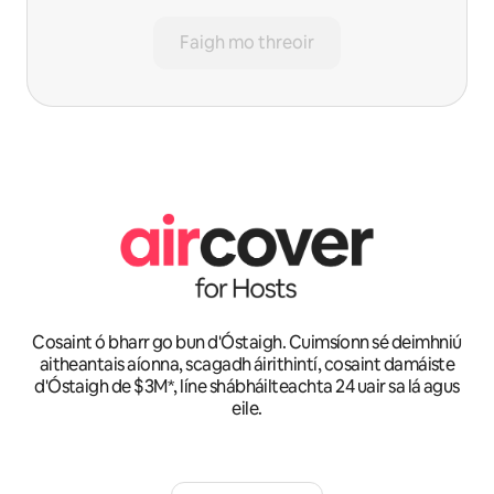
Faigh mo threoir
Cosaint ó bharr go bun d'Óstaigh. Cuimsíonn sé deimhniú
aitheantais aíonna, scagadh áirithintí, cosaint damáiste
d'Óstaigh de $3M*, líne shábháilteachta 24 uair sa lá agus
eile.