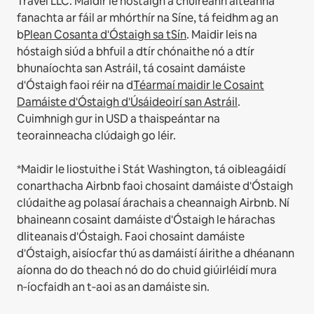
Travel LLC.
Maidir le hóstaigh a chuireann áiteanna
fanachta ar fáil ar mhórthír na Síne, tá feidhm ag an
b
Plean Cosanta d'Óstaigh sa tSín
.
Maidir leis na
hóstaigh siúd a bhfuil a dtír chónaithe nó a dtír
bhunaíochta san Astráil, tá cosaint damáiste
d'Óstaigh faoi réir na d
Téarmaí maidir le Cosaint
Damáiste d'Óstaigh d'Úsáideoirí san Astráil
.
Cuimhnigh gur in USD a thaispeántar na
teorainneacha clúdaigh go léir.
*Maidir le liostuithe i Stát Washington, tá oibleagáidí
conarthacha Airbnb faoi chosaint damáiste d'Óstaigh
clúdaithe ag polasaí árachais a cheannaigh Airbnb. Ní
bhaineann cosaint damáiste d'Óstaigh le hárachas
dliteanais d'Óstaigh. Faoi chosaint damáiste
d'Óstaigh, aisíocfar thú as damáistí áirithe a dhéanann
aíonna do do theach nó do do chuid giúirléidí mura
n‑íocfaidh an t‑aoi as an damáiste sin.