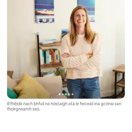
B'fhéidir nach bhfuil na hóstaigh atá le feiceáil ina gcónaí san
fhoirgneamh seo.