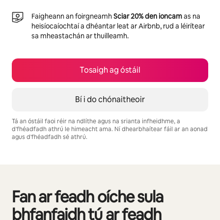
Faigheann an foirgneamh
Sciar 20% den ioncam
as na
heisíocaíochtaí a dhéantar leat ar Airbnb, rud a léirítear
sa mheastachán ar thuilleamh.
Tosaigh ag óstáil
Bí i do chónaitheoir
Tá an óstáil faoi réir na ndlíthe agus na srianta infheidhme, a
d'fhéadfadh athrú le himeacht ama. Ní dhearbhaítear fáil ar an aonad
agus d'fhéadfadh sé athrú.
Is é €606 in aghaidh na míosa do thuilleamh féideartha
Fan ar feadh oíche sula
0 as 0 rud ar taispeáint
bhfanfaidh tú ar feadh