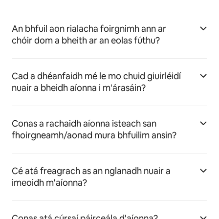
An bhfuil aon rialacha foirgnimh ann ar
chóir dom a bheith ar an eolas fúthu?
Cad a dhéanfaidh mé le mo chuid giuirléidí
nuair a bheidh aíonna i m'árasáin?
Conas a rachaidh aíonna isteach san
fhoirgneamh/aonad mura bhfuilim ansin?
Cé atá freagrach as an nglanadh nuair a
imeoidh m'aíonna?
Conas atá cúrsaí páirceála d'aíonna?