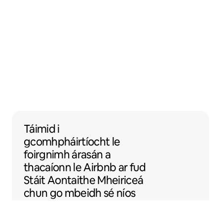
Táimid i gcomhpháirtíocht le foirgnimh ára
Táimid i
gcomhpháirtíocht
le
foirgnimh árasán
a
thacaíonn le Airbnb ar fud
Stáit Aontaithe Mheiriceá
chun go mbeidh sé níos
fusa d'áit a chur ar Airbnb.