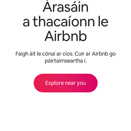
Árasáin
a thacaíonn le
Airbnb
Faigh áit le cónaí ar cíos. Cuir ar Airbnb go
páirtaimseartha í.
Explore near you