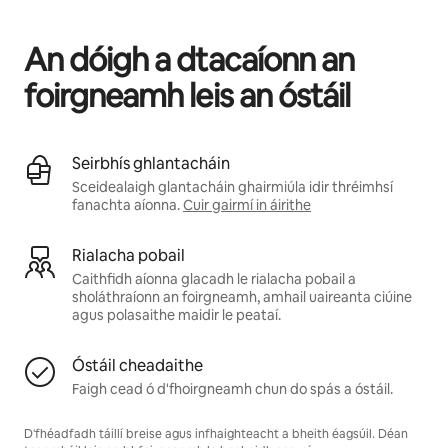
Is é €529 in aghaidh na míosa do thuilleamh féideartha
An dóigh a dtacaíonn an
foirgneamh leis an óstáil
Seirbhís ghlantacháin
Sceidealaigh glantacháin ghairmiúla idir thréimhsí
fanachta aíonna.
Cuir gairmí in áirithe
Rialacha pobail
Caithfidh aíonna glacadh le rialacha pobail a
sholáthraíonn an foirgneamh, amhail uaireanta ciúine
agus polasaithe maidir le peataí.
Óstáil cheadaithe
Faigh cead ó d'fhoirgneamh chun do spás a óstáil.
D'fhéadfadh táillí breise agus infhaighteacht a bheith éagsúil. Déan