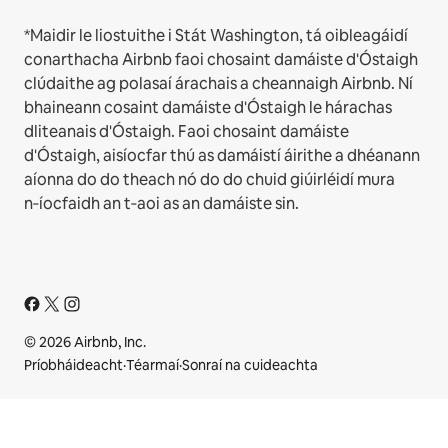
*Maidir le liostuithe i Stát Washington, tá oibleagáidí
conarthacha Airbnb faoi chosaint damáiste d'Óstaigh
clúdaithe ag polasaí árachais a cheannaigh Airbnb. Ní
bhaineann cosaint damáiste d'Óstaigh le hárachas
dliteanais d'Óstaigh. Faoi chosaint damáiste
d'Óstaigh, aisíocfar thú as damáistí áirithe a dhéanann
aíonna do do theach nó do do chuid giúirléidí mura
n‑íocfaidh an t‑aoi as an damáiste sin.
© 2026 Airbnb, Inc.
Príobháideacht
·
Téarmaí
·
Sonraí na cuideachta