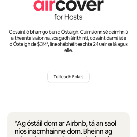
Cosaint ó bharr go bun d'Óstaigh. Cuimsíonn sé deimhniú
aitheantais aíonna, scagadh áirithintí, cosaint damáiste
d'Óstaigh de $3M*, líne shábháilteachta 24 uair sa lá agus
eile.
Tuilleadh Eolais
“Ag óstáil dom ar Airbnb, tá an saol
níos inacmhainne dom. Bheinn ag