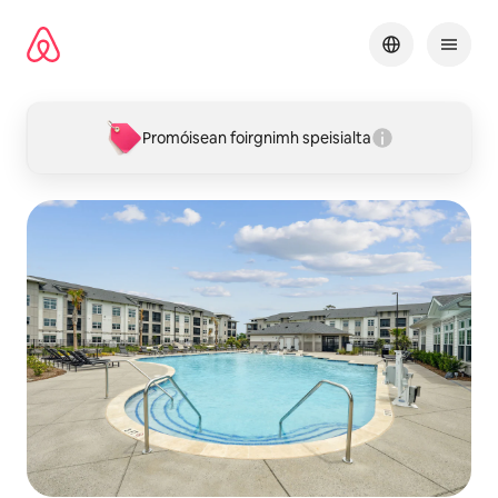
Léim
chuig
ábhar
Promóisean foirgnimh speisialta