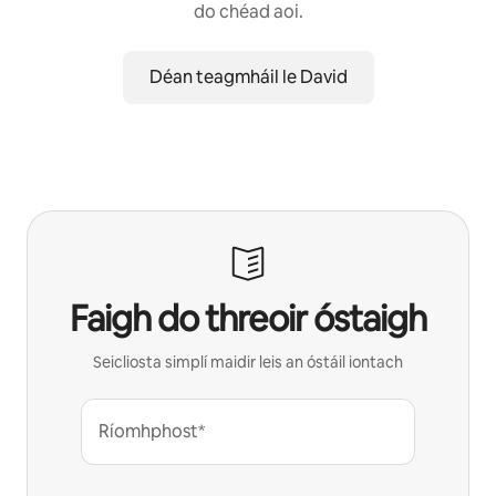
do chéad aoi.
Déan teagmháil le David
Faigh do threoir óstaigh
Seicliosta simplí maidir leis an óstáil iontach
Ríomhphost*