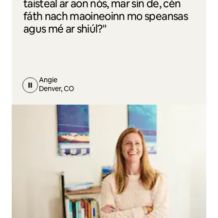
taisteal ar aon nós, mar sin de, cén
fáth nach maoineoinn mo speansas
agus mé ar shiúl?"
Angie
Denver, CO