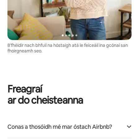
B'fhéidir nach bhfuil na hóstaigh atá le feiceáil ina gcónaí san
fhoirgneamh seo.
Freagraí
ar do cheisteanna
Conas a thosóidh mé mar óstach Airbnb?