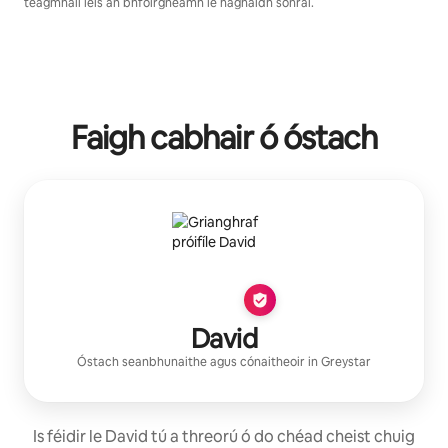
teagmháil leis an bhfoirgneamh le haghaidh sonraí.
Faigh cabhair ó óstach
David
Óstach seanbhunaithe
agus cónaitheoir in
Greystar
Is féidir le David tú a threorú ó do chéad cheist chuig