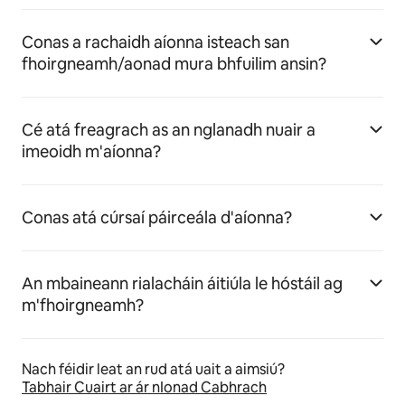
Conas a rachaidh aíonna isteach san
fhoirgneamh/aonad mura bhfuilim ansin?
Cé atá freagrach as an nglanadh nuair a
imeoidh m'aíonna?
Conas atá cúrsaí páirceála d'aíonna?
An mbaineann rialacháin áitiúla le hóstáil ag
m'fhoirgneamh?
Nach féidir leat an rud atá uait a aimsiú?
Tabhair Cuairt ar ár nIonad Cabhrach