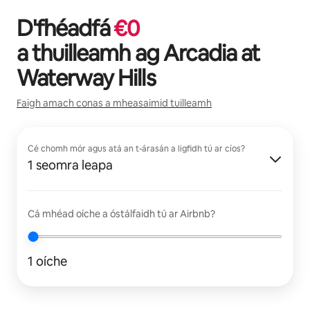
D'fhéadfá
€
0
a thuilleamh ag
Arcadia at
Waterway Hills
Faigh amach conas a mheasaimid tuilleamh
Cé chomh mór agus atá an t-árasán a ligfidh tú ar cíos?
1 seomra leapa
Cá mhéad oíche a óstálfaidh tú ar Airbnb?
1 oíche