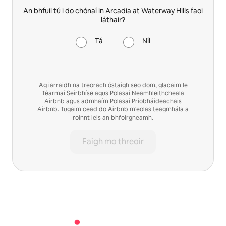
An bhfuil tú i do chónaí in Arcadia at Waterway Hills faoi
láthair?
Tá
Níl
Ag iarraidh na treorach óstaigh seo dom, glacaim le
Téarmaí Seirbhíse
agus
Polasaí Neamhleithcheala
Airbnb agus admhaím
Polasaí Príobháideachais
Airbnb. Tugaim cead do Airbnb m'eolas teagmhála a
roinnt leis an bhfoirgneamh.
Faigh mo threoir