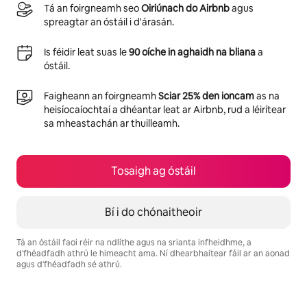
Tá an foirgneamh seo
Oiriúnach do Airbnb
agus
spreagtar an óstáil i d'árasán.
Is féidir leat suas le
90 oíche in aghaidh na bliana
a
óstáil.
Faigheann an foirgneamh
Sciar 25% den ioncam
as na
heisíocaíochtaí a dhéantar leat ar Airbnb, rud a léirítear
sa mheastachán ar thuilleamh.
Tosaigh ag óstáil
Bí i do chónaitheoir
Tá an óstáil faoi réir na ndlíthe agus na srianta infheidhme, a
d'fhéadfadh athrú le himeacht ama. Ní dhearbhaítear fáil ar an aonad
agus d'fhéadfadh sé athrú.