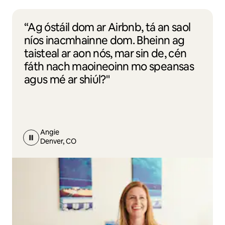
“Ag óstáil dom ar Airbnb, tá an saol
níos inacmhainne dom. Bheinn ag
taisteal ar aon nós, mar sin de, cén
fáth nach maoineoinn mo speansas
agus mé ar shiúl?"
Angie
Denver, CO