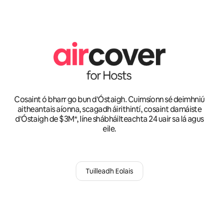
Cosaint ó bharr go bun d'Óstaigh. Cuimsíonn sé deimhniú
aitheantais aíonna, scagadh áirithintí, cosaint damáiste
d'Óstaigh de $3M*, líne shábháilteachta 24 uair sa lá agus
eile.
Tuilleadh Eolais