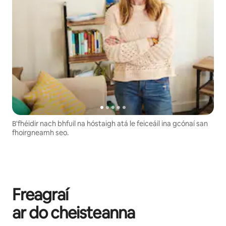
B'fhéidir nach bhfuil na hóstaigh atá le feiceáil ina gcónaí san
fhoirgneamh seo.
Freagraí
ar do cheisteanna