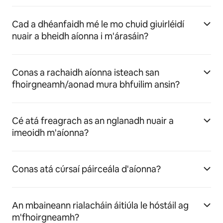
Cad a dhéanfaidh mé le mo chuid giuirléidí
nuair a bheidh aíonna i m'árasáin?
Conas a rachaidh aíonna isteach san
fhoirgneamh/aonad mura bhfuilim ansin?
Cé atá freagrach as an nglanadh nuair a
imeoidh m'aíonna?
Conas atá cúrsaí páirceála d'aíonna?
An mbaineann rialacháin áitiúla le hóstáil ag
m'fhoirgneamh?