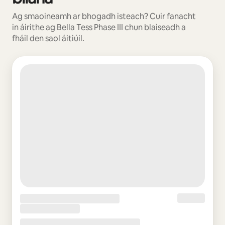
Ag smaoineamh ar bhogadh isteach? Cuir fanacht
in áirithe ag Bella Tess Phase III chun blaiseadh a
fháil den saol áitiúil.