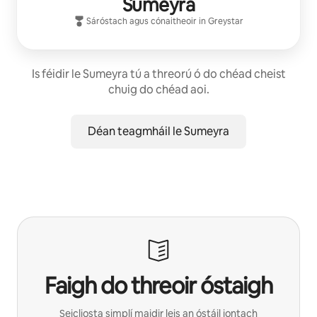
Sumeyra
Sáróstach
agus cónaitheoir in
Greystar
Is féidir le Sumeyra tú a threorú ó do chéad cheist
chuig do chéad aoi.
Déan teagmháil le Sumeyra
Faigh do threoir óstaigh
Seicliosta simplí maidir leis an óstáil iontach