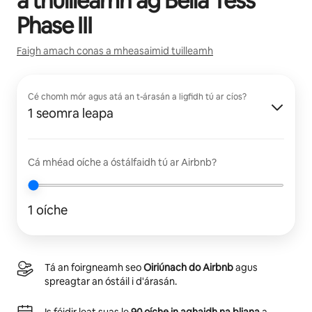
a thuilleamh ag
Bella Tess
Phase III
Faigh amach conas a mheasaimid tuilleamh
Cé chomh mór agus atá an t-árasán a ligfidh tú ar cíos?
1 seomra leapa
Cá mhéad oíche a óstálfaidh tú ar Airbnb?
1 oíche
Tá an foirgneamh seo
Oiriúnach do Airbnb
agus
spreagtar an óstáil i d'árasán.
Is féidir leat suas le
90 oíche in aghaidh na bliana
a