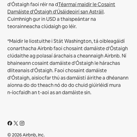
d'Óstaigh faoi réir na d
Téarmaí maidir le Cosaint
Damáiste d'Óstaigh d'Úsáideoirí san Astráil
.
Cuimhnigh gur in USD a thaispeántar na
teorainneacha clúdaigh go léir.
*Maidir le liostuithe i Stát Washington, tá oibleagáidí
conarthacha Airbnb faoi chosaint damáiste d'Óstaigh
clúdaithe ag polasaí árachais a cheannaigh Airbnb. Ní
bhaineann cosaint damáiste d'Óstaigh le hárachas
dliteanais d'Óstaigh. Faoi chosaint damáiste
d'Óstaigh, aisíocfar thú as damáistí áirithe a dhéanann
aíonna do do theach nó do do chuid giúirléidí mura
n‑íocfaidh an t‑aoi as an damáiste sin.
© 2026 Airbnb, Inc.