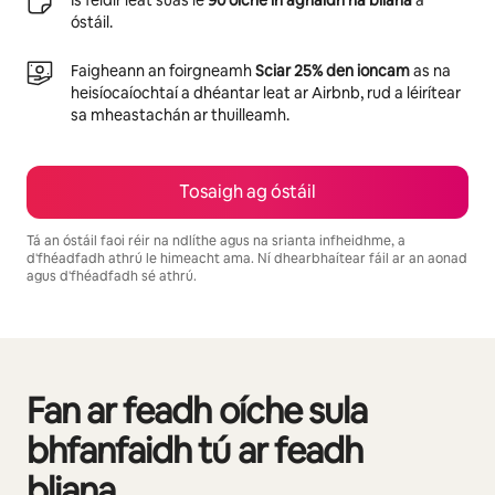
óstáil.
Faigheann an foirgneamh
Sciar 25% den ioncam
as na
heisíocaíochtaí a dhéantar leat ar Airbnb, rud a léirítear
sa mheastachán ar thuilleamh.
Tosaigh ag óstáil
Tá an óstáil faoi réir na ndlíthe agus na srianta infheidhme, a
d'fhéadfadh athrú le himeacht ama. Ní dhearbhaítear fáil ar an aonad
agus d'fhéadfadh sé athrú.
Is é €470 in aghaidh na míosa do thuilleamh féideartha
Fan ar feadh oíche sula
0 as 0 rud ar taispeáint
bhfanfaidh tú ar feadh
bliana