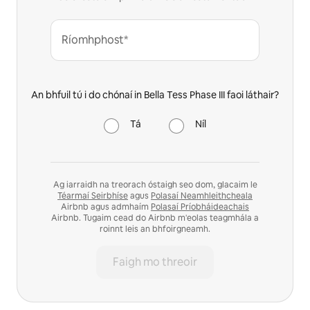
Ríomhphost*
An bhfuil tú i do chónaí in Bella Tess Phase III faoi láthair?
Tá
Níl
Ag iarraidh na treorach óstaigh seo dom, glacaim le
Téarmaí Seirbhíse
agus
Polasaí Neamhleithcheala
Airbnb agus admhaím
Polasaí Príobháideachais
Airbnb. Tugaim cead do Airbnb m'eolas teagmhála a
roinnt leis an bhfoirgneamh.
Faigh mo threoir