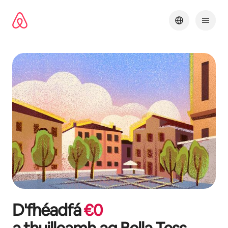
Léim
chuig
ábhar
D'fhéadfá
€
0