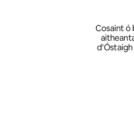
Cosaint ó 
aitheanta
d'Óstaigh 