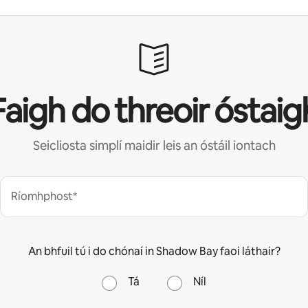
Faigh do threoir óstaig
Seicliosta simplí maidir leis an óstáil iontach
Ríomhphost*
An bhfuil tú i do chónaí in Shadow Bay faoi láthair?
Tá
Níl