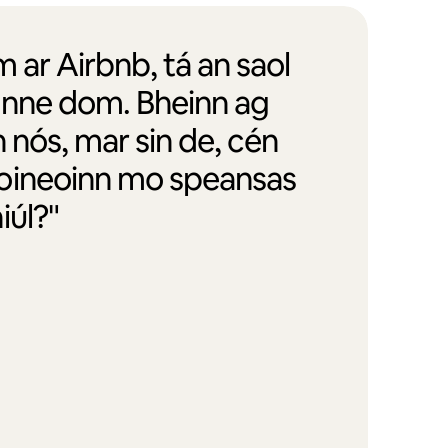
m ar Airbnb, tá an saol
inne dom. Bheinn ag
n nós, mar sin de, cén
oineoinn mo speansas
iúl?"