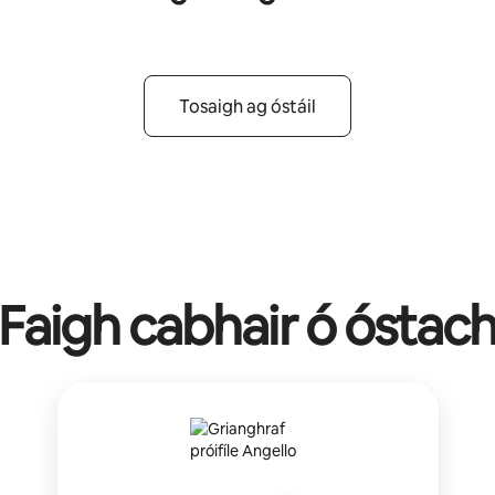
Tosaigh ag óstáil
Faigh cabhair ó óstac