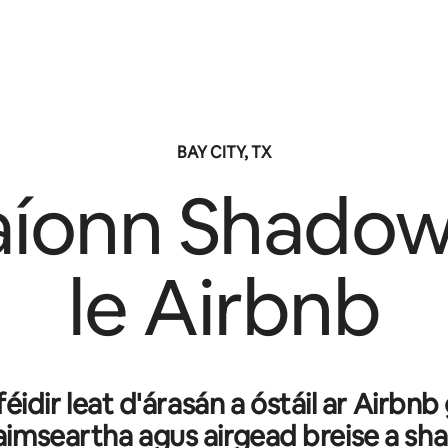
BAY CITY, TX
aíonn
Shadow
le Airbnb
 féidir leat d'árasán a óstáil ar Airbnb
aimseartha agus airgead breise a sh