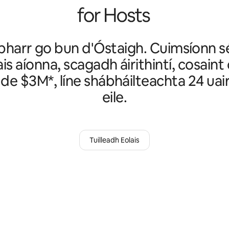
bharr go bun d'Óstaigh. Cuimsíonn 
is aíonna, scagadh áirithintí, cosain
de $3M*, líne shábháilteachta 24 uair
eile.
Tuilleadh Eolais