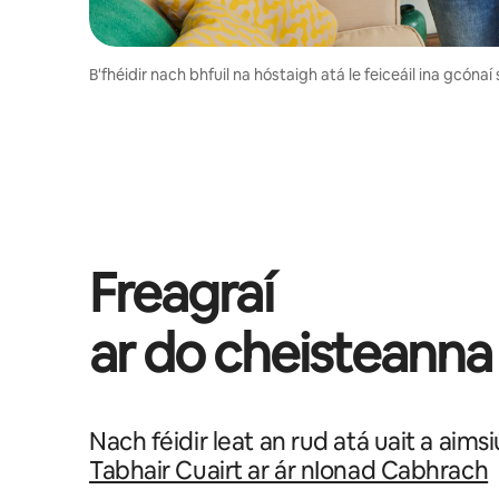
B'fhéidir nach bhfuil na hóstaigh atá le feiceáil ina gcóna
Freagraí
ar do cheisteanna
Nach féidir leat an rud atá uait a aims
Tabhair Cuairt ar ár nIonad Cabhrach