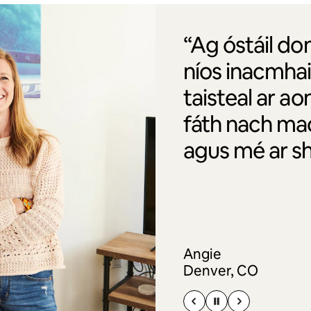
“Ag óstáil do
níos inacmha
taisteal ar ao
fáth nach ma
agus mé ar sh
Angie
Denver, CO