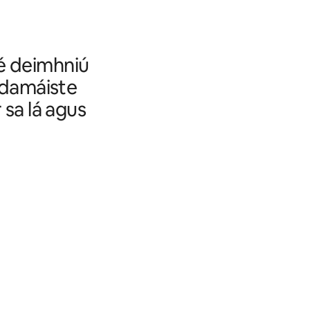
sé deimhniú
t damáiste
 sa lá agus