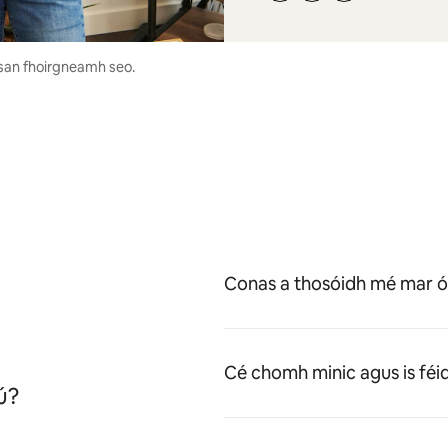
í san fhoirgneamh seo.
Conas a thosóidh mé mar ó
Cé chomh minic agus is féid
iú?