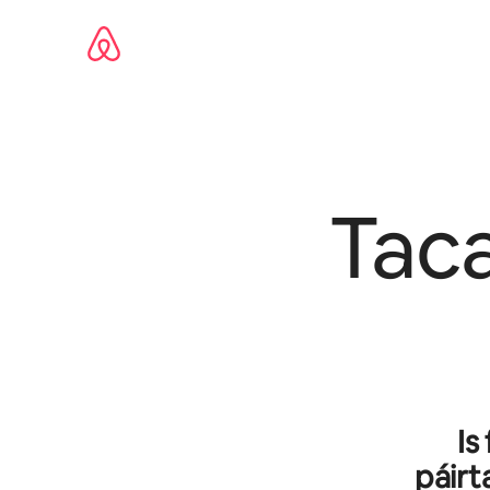
Léim
chuig
ábhar
Tac
Is
páirt