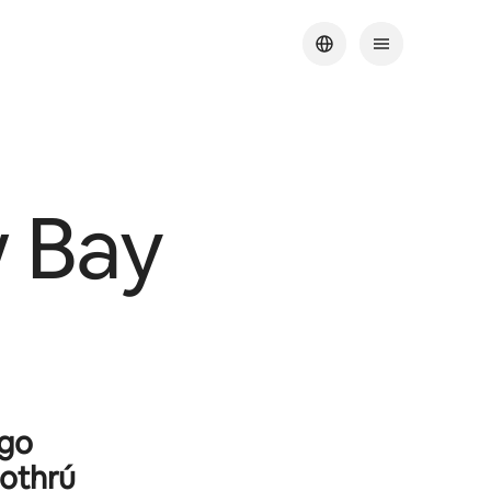
 Bay
 go
aothrú