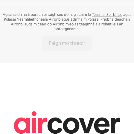
Ag iarraidh na treorach óstaigh seo dom, glacaim le
Téarmaí Seirbhíse
agus
Polasaí Neamhleithcheala
Airbnb agus admhaím
Polasaí Príobháideachais
Airbnb. Tugaim cead do Airbnb m'eolas teagmhála a roinnt leis an
bhfoirgneamh.
Faigh mo threoir