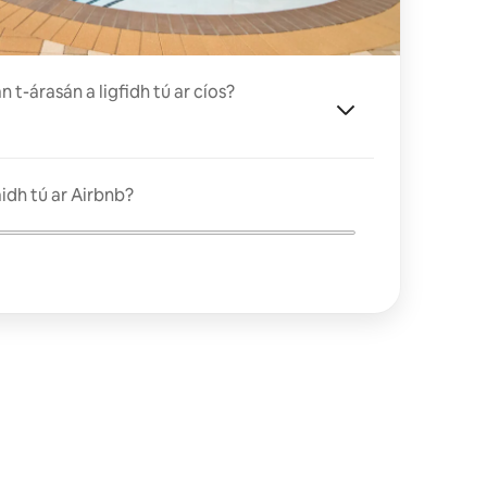
t-árasán a ligfidh tú ar cíos?
idh tú ar Airbnb?