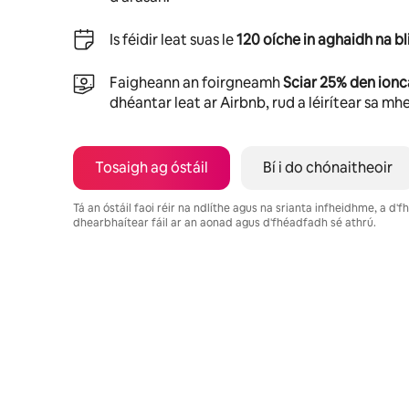
Is féidir leat suas le
120 oíche in aghaidh na bl
Faigheann an foirgneamh
Sciar 25% den ion
dhéantar leat ar Airbnb, rud a léirítear sa m
Tosaigh ag óstáil
Bí i do chónaitheoir
Tá an óstáil faoi réir na ndlíthe agus na srianta infheidhme, a d
dhearbhaítear fáil ar an aonad agus d'fhéadfadh sé athrú.
Is é €448 in aghaidh na míosa do thuilleamh féideartha