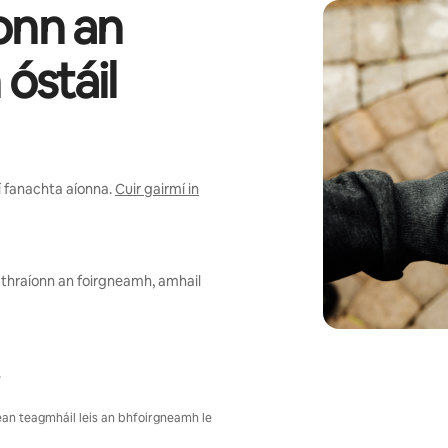
onn an
óstáil
í fanachta aíonna.
Cuir gairmí in
láthraíonn an foirgneamh, amhail
.
Déan teagmháil leis an bhfoirgneamh le