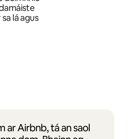
t damáiste
 sa lá agus
m ar Airbnb, tá an saol