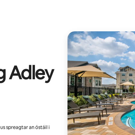
ag
Adley
us spreagtar an óstáil i