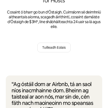
Cosaint ó bharr go bun d'Óstaigh. Cuimsíonn sé deimhniú
aitheantais aíonna, scagadh áirithintí, cosaint damáiste
d'Óstaigh de $3M*, líne shábháilteachta 24 uair sa lá agus
eile.
Tuilleadh Eolais
“Ag óstáil dom ar Airbnb, tá an saol
níos inacmhainne dom. Bheinn ag
taisteal ar aon nós, mar sin de, cén
fáth nach maoineoinn mo speansas