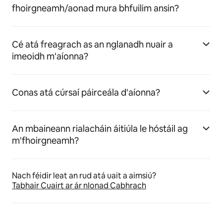
fhoirgneamh/aonad mura bhfuilim ansin?
Cé atá freagrach as an nglanadh nuair a
imeoidh m'aíonna?
Conas atá cúrsaí páirceála d'aíonna?
An mbaineann rialacháin áitiúla le hóstáil ag
m'fhoirgneamh?
Nach féidir leat an rud atá uait a aimsiú?
Tabhair Cuairt ar ár nIonad Cabhrach