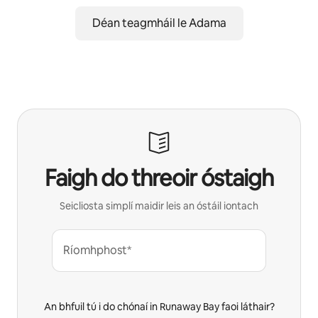
Déan teagmháil le Adama
Faigh do threoir óstaigh
Seicliosta simplí maidir leis an óstáil iontach
Ríomhphost*
An bhfuil tú i do chónaí in Runaway Bay faoi láthair?