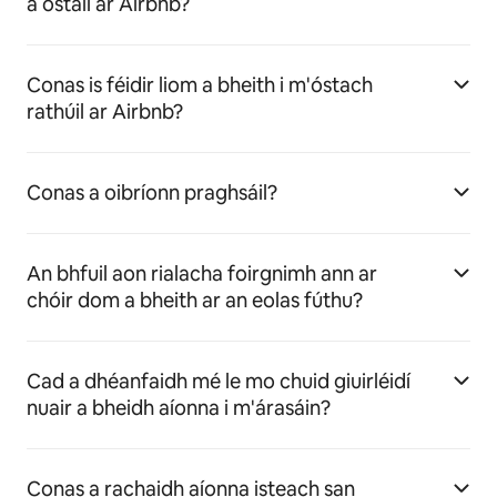
a óstáil ar Airbnb?
Conas is féidir liom a bheith i m'óstach
rathúil ar Airbnb?
Conas a oibríonn praghsáil?
An bhfuil aon rialacha foirgnimh ann ar
chóir dom a bheith ar an eolas fúthu?
Cad a dhéanfaidh mé le mo chuid giuirléidí
nuair a bheidh aíonna i m'árasáin?
Conas a rachaidh aíonna isteach san