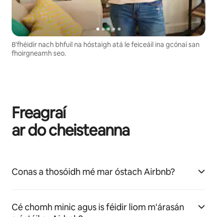
B'fhéidir nach bhfuil na hóstaigh atá le feiceáil ina gcónaí san
fhoirgneamh seo.
Freagraí
ar do cheisteanna
Conas a thosóidh mé mar óstach Airbnb?
Cé chomh minic agus is féidir liom m'árasán