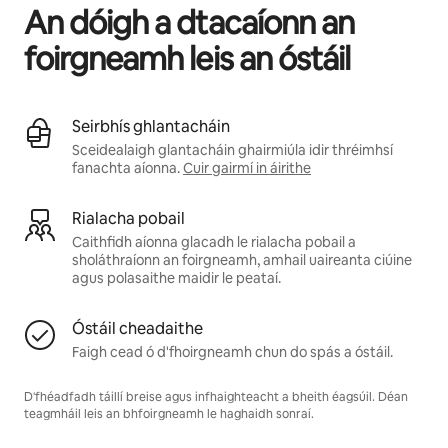
An dóigh a dtacaíonn an
foirgneamh leis an óstáil
Seirbhís ghlantacháin
Sceidealaigh glantacháin ghairmiúla idir thréimhsí
fanachta aíonna.
Cuir gairmí in áirithe
Rialacha pobail
Caithfidh aíonna glacadh le rialacha pobail a
sholáthraíonn an foirgneamh, amhail uaireanta ciúine
agus polasaithe maidir le peataí.
Óstáil cheadaithe
Faigh cead ó d'fhoirgneamh chun do spás a óstáil.
D'fhéadfadh táillí breise agus infhaighteacht a bheith éagsúil. Déan
teagmháil leis an bhfoirgneamh le haghaidh sonraí.