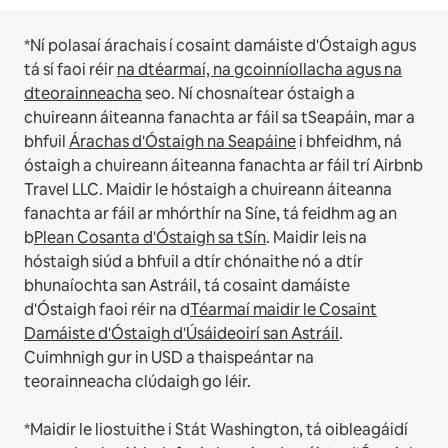
*Ní polasaí árachais í cosaint damáiste d'Óstaigh agus
tá sí faoi réir
na dtéarmaí, na gcoinníollacha agus na
dteorainneacha
seo.
Ní chosnaítear óstaigh a
chuireann áiteanna fanachta ar fáil sa tSeapáin, mar a
bhfuil
Árachas d'Óstaigh na Seapáine
i bhfeidhm, ná
óstaigh a chuireann áiteanna fanachta ar fáil trí Airbnb
Travel LLC.
Maidir le hóstaigh a chuireann áiteanna
fanachta ar fáil ar mhórthír na Síne, tá feidhm ag an
b
Plean Cosanta d'Óstaigh sa tSín
.
Maidir leis na
hóstaigh siúd a bhfuil a dtír chónaithe nó a dtír
bhunaíochta san Astráil, tá cosaint damáiste
d'Óstaigh faoi réir na d
Téarmaí maidir le Cosaint
Damáiste d'Óstaigh d'Úsáideoirí san Astráil
.
Cuimhnigh gur in USD a thaispeántar na
teorainneacha clúdaigh go léir.
*Maidir le liostuithe i Stát Washington, tá oibleagáidí