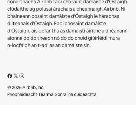
conarthacha Airbnb faoi chosaint damáiste d'Óstaigh
clúdaithe ag polasaí árachais a cheannaigh Airbnb. Ní
bhaineann cosaint damáiste d'Óstaigh le hárachas
dliteanais d'Óstaigh. Faoi chosaint damáiste
d'Óstaigh, aisíocfar thú as damáistí áirithe a dhéanann
aíonna do do theach nó do do chuid giúirléidí mura
n‑íocfaidh an t‑aoi as an damáiste sin.
© 2026 Airbnb, Inc.
Príobháideacht
·
Téarmaí
·
Sonraí na cuideachta