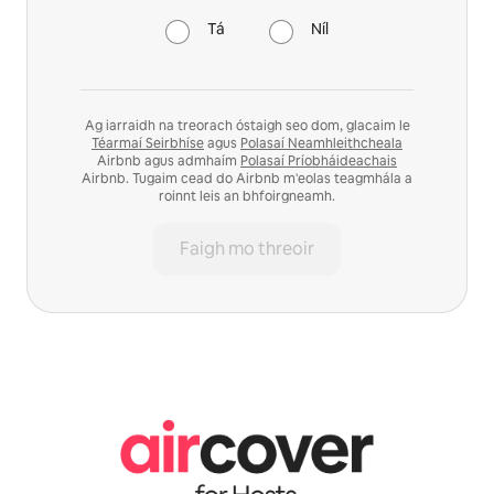
Tá
Níl
Ag iarraidh na treorach óstaigh seo dom, glacaim le
Téarmaí Seirbhíse
agus
Polasaí Neamhleithcheala
Airbnb agus admhaím
Polasaí Príobháideachais
Airbnb. Tugaim cead do Airbnb m'eolas teagmhála a
roinnt leis an bhfoirgneamh.
Faigh mo threoir