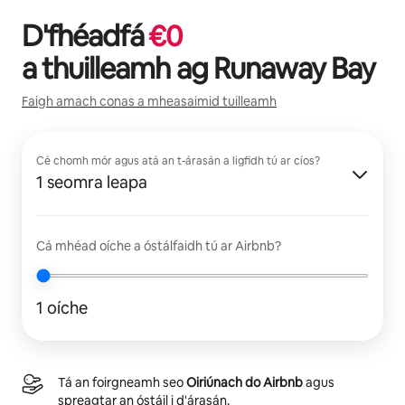
D'fhéadfá
€
0
a thuilleamh ag
Runaway Bay
Faigh amach conas a mheasaimid tuilleamh
Cé chomh mór agus atá an t-árasán a ligfidh tú ar cíos?
1 seomra leapa
Cá mhéad oíche a óstálfaidh tú ar Airbnb?
1 oíche
Tá an foirgneamh seo
Oiriúnach do Airbnb
agus
spreagtar an óstáil i d'árasán.