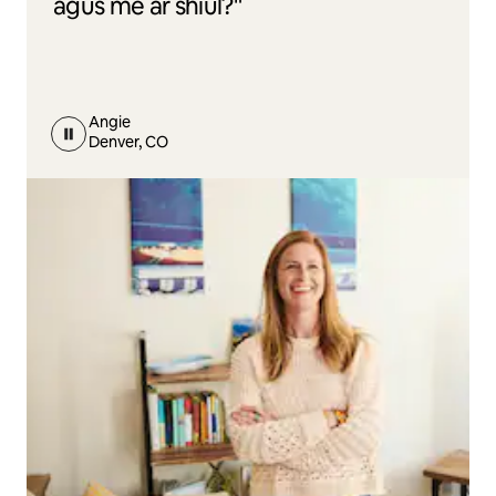
agus mé ar shiúl?"
Angie
Denver, CO