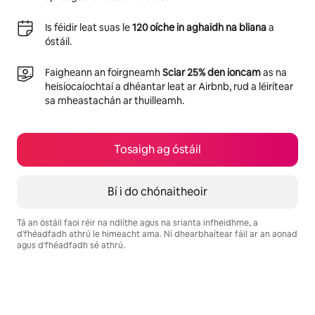
Is féidir leat suas le
120 oíche in aghaidh na bliana
a
óstáil.
Faigheann an foirgneamh
Sciar 25% den ioncam
as na
heisíocaíochtaí a dhéantar leat ar Airbnb, rud a léirítear
sa mheastachán ar thuilleamh.
Tosaigh ag óstáil
Bí i do chónaitheoir
Tá an óstáil faoi réir na ndlíthe agus na srianta infheidhme, a
d'fhéadfadh athrú le himeacht ama. Ní dhearbhaítear fáil ar an aonad
agus d'fhéadfadh sé athrú.
Is é €576 in aghaidh na míosa do thuilleamh féideartha