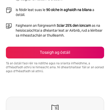
Is féidir leat suas le
90 oíche in aghaidh na bliana
a
óstáil.
Faigheann an foirgneamh
Sciar 25% den ioncam
as na
heisíocaíochtaí a dhéantar leat ar Airbnb, rud a léirítear
sa mheastachán ar thuilleamh.
Tosaigh ag óstáil
Tá an óstáil faoi réir na ndlíthe agus na srianta infheidhme, a
d'fhéadfadh athrú le himeacht ama. Ní dhearbhaítear fáil ar an aonad
agus d'fhéadfadh sé athrú.
Is é €642 in aghaidh na míosa do thuilleamh féideartha