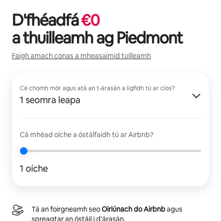
D'fhéadfá
€
0
a thuilleamh ag
Piedmont
Faigh amach conas a mheasaimid tuilleamh
Cé chomh mór agus atá an t-árasán a ligfidh tú ar cíos?
1 seomra leapa
Cá mhéad oíche a óstálfaidh tú ar Airbnb?
1 oíche
Tá an foirgneamh seo
Oiriúnach do Airbnb
agus
spreagtar an óstáil i d'árasán.