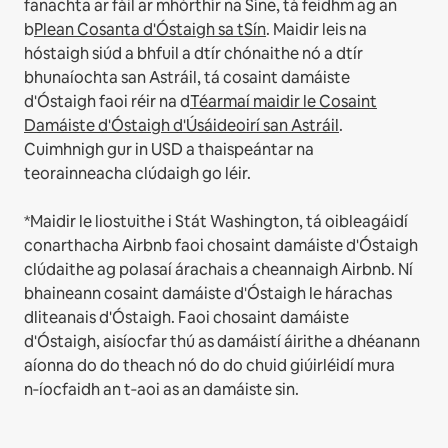
fanachta ar fáil ar mhórthír na Síne, tá feidhm ag an
b
Plean Cosanta d'Óstaigh sa tSín
.
Maidir leis na
hóstaigh siúd a bhfuil a dtír chónaithe nó a dtír
bhunaíochta san Astráil, tá cosaint damáiste
d'Óstaigh faoi réir na d
Téarmaí maidir le Cosaint
Damáiste d'Óstaigh d'Úsáideoirí san Astráil
.
Cuimhnigh gur in USD a thaispeántar na
teorainneacha clúdaigh go léir.
*Maidir le liostuithe i Stát Washington, tá oibleagáidí
conarthacha Airbnb faoi chosaint damáiste d'Óstaigh
clúdaithe ag polasaí árachais a cheannaigh Airbnb. Ní
bhaineann cosaint damáiste d'Óstaigh le hárachas
dliteanais d'Óstaigh. Faoi chosaint damáiste
d'Óstaigh, aisíocfar thú as damáistí áirithe a dhéanann
aíonna do do theach nó do do chuid giúirléidí mura
n‑íocfaidh an t‑aoi as an damáiste sin.