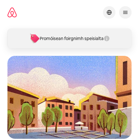
Léim
chuig
ábhar
Promóisean foirgnimh speisialta