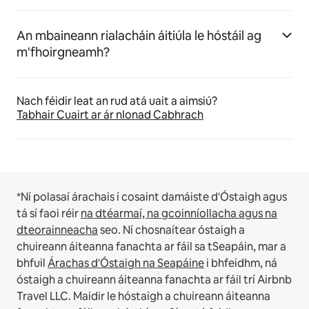
An mbaineann rialacháin áitiúla le hóstáil ag
m'fhoirgneamh?
Nach féidir leat an rud atá uait a aimsiú?
Tabhair Cuairt ar ár nIonad Cabhrach
*Ní polasaí árachais í cosaint damáiste d'Óstaigh agus
tá sí faoi réir
na dtéarmaí, na gcoinníollacha agus na
dteorainneacha
seo.
Ní chosnaítear óstaigh a
chuireann áiteanna fanachta ar fáil sa tSeapáin, mar a
bhfuil
Árachas d'Óstaigh na Seapáine
i bhfeidhm, ná
óstaigh a chuireann áiteanna fanachta ar fáil trí Airbnb
Travel LLC.
Maidir le hóstaigh a chuireann áiteanna