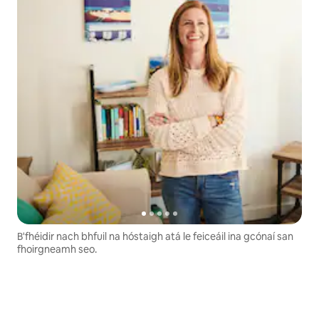
B'fhéidir nach bhfuil na hóstaigh atá le feiceáil ina gcónaí san
fhoirgneamh seo.