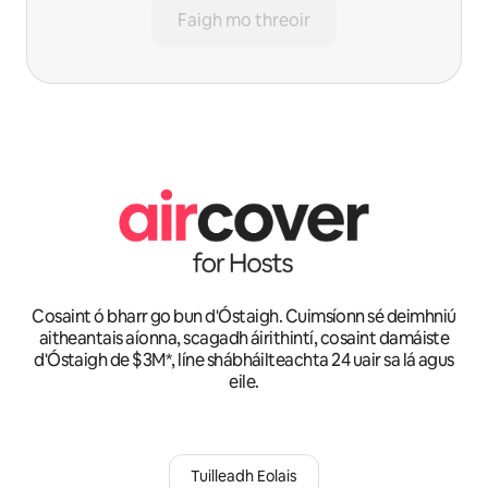
Faigh mo threoir
Cosaint ó bharr go bun d'Óstaigh. Cuimsíonn sé deimhniú
aitheantais aíonna, scagadh áirithintí, cosaint damáiste
d'Óstaigh de $3M*, líne shábháilteachta 24 uair sa lá agus
eile.
Tuilleadh Eolais