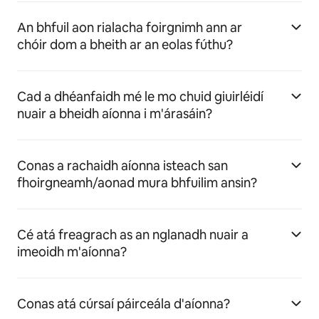
An bhfuil aon rialacha foirgnimh ann ar
chóir dom a bheith ar an eolas fúthu?
Cad a dhéanfaidh mé le mo chuid giuirléidí
nuair a bheidh aíonna i m'árasáin?
Conas a rachaidh aíonna isteach san
fhoirgneamh/aonad mura bhfuilim ansin?
Cé atá freagrach as an nglanadh nuair a
imeoidh m'aíonna?
Conas atá cúrsaí páirceála d'aíonna?