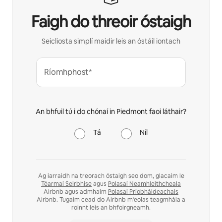
Faigh do threoir óstaigh
Seicliosta simplí maidir leis an óstáil iontach
Ríomhphost*
An bhfuil tú i do chónaí in Piedmont faoi láthair?
Tá
Níl
Ag iarraidh na treorach óstaigh seo dom, glacaim le
Téarmaí Seirbhíse
agus
Polasaí Neamhleithcheala
Airbnb agus admhaím
Polasaí Príobháideachais
Airbnb. Tugaim cead do Airbnb m'eolas teagmhála a
roinnt leis an bhfoirgneamh.