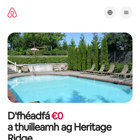
Léim
chuig
ábhar
D'fhéadfá
€
0
a thuilleamh ag
Heritage
Ridge