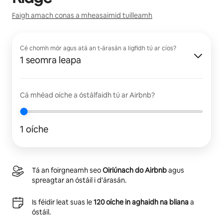
Faigh amach conas a mheasaimid tuilleamh
Cé chomh mór agus atá an t-árasán a ligfidh tú ar cíos?
1 seomra leapa
Cá mhéad oíche a óstálfaidh tú ar Airbnb?
1 oíche
Tá an foirgneamh seo
Oiriúnach do Airbnb
agus
spreagtar an óstáil i d'árasán.
Is féidir leat suas le
120 oíche in aghaidh na bliana
a
óstáil.