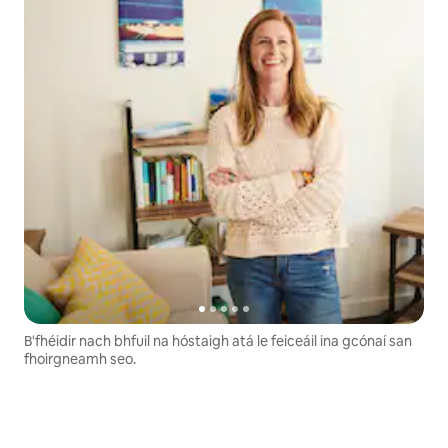
B'fhéidir nach bhfuil na hóstaigh atá le feiceáil ina gcónaí san
fhoirgneamh seo.