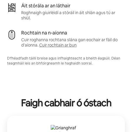
Áit stórála ar an láthair
Roghnaigh giuirléidí a stóráil in áit shlán agus tú ar
shiúl.
Rochtain na n-aíonna
Cuir roghanna rochtana slána gan eochair ar fáil do
d'aíonna.
Cuir rochtain ar bun
D'fhéadfadh táillí breise agus infhaighteacht a bheith éagsúil. Déan
teagmháil leis an bhfoirgneamh le haghaidh sonraí.
Faigh cabhair ó óstach