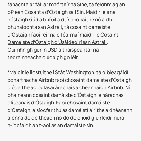
fanachta ar fáil ar mhórthír na Síne, tá feidhm ag an
b
Plean Cosanta d'Óstaigh sa tSín
.
Maidir leis na
hóstaigh siúd a bhfuil a dtír chónaithe nó a dtír
bhunaíochta san Astráil, tá cosaint damáiste
d'Óstaigh faoi réir na d
Téarmaí maidir le Cosaint
Damáiste d'Óstaigh d'Úsáideoirí san Astráil
.
Cuimhnigh gur in USD a thaispeántar na
teorainneacha clúdaigh go léir.
*Maidir le liostuithe i Stát Washington, tá oibleagáidí
conarthacha Airbnb faoi chosaint damáiste d'Óstaigh
clúdaithe ag polasaí árachais a cheannaigh Airbnb. Ní
bhaineann cosaint damáiste d'Óstaigh le hárachas
dliteanais d'Óstaigh. Faoi chosaint damáiste
d'Óstaigh, aisíocfar thú as damáistí áirithe a dhéanann
aíonna do do theach nó do do chuid giúirléidí mura
n‑íocfaidh an t‑aoi as an damáiste sin.