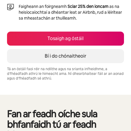
Faigheann an foirgneamh
Sciar 25% den ioncam
as na
heisíocaíochtaí a dhéantar leat ar Airbnb, rud a léirítear
sa mheastachán ar thuilleamh.
Tosaigh ag óstáil
Bí i do chónaitheoir
Tá an óstáil faoi réir na ndlíthe agus na srianta infheidhme, a
d'fhéadfadh athrú le himeacht ama. Ní dhearbhaítear fáil ar an aonad
agus d'fhéadfadh sé athrú.
Is é €528 in aghaidh na míosa do thuilleamh féideartha
Fan ar feadh oíche sula
0 as 0 rud ar taispeáint
bhfanfaidh tú ar feadh