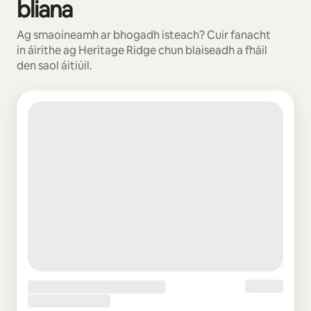
bliana
Ag smaoineamh ar bhogadh isteach? Cuir fanacht
in áirithe ag Heritage Ridge chun blaiseadh a fháil
den saol áitiúil.