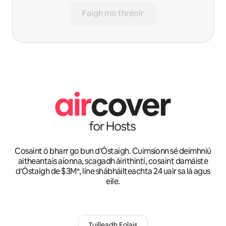
Faigh mo threoir
Cosaint ó bharr go bun d'Óstaigh. Cuimsíonn sé deimhniú
aitheantais aíonna, scagadh áirithintí, cosaint damáiste
d'Óstaigh de $3M*, líne shábháilteachta 24 uair sa lá agus
eile.
Tuilleadh Eolais