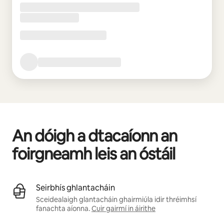
An dóigh a dtacaíonn an
foirgneamh leis an óstáil
Seirbhís ghlantacháin
Sceidealaigh glantacháin ghairmiúla idir thréimhsí
fanachta aíonna.
Cuir gairmí in áirithe