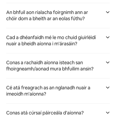
An bhfuil aon rialacha foirgnimh ann ar
chóir dom a bheith ar an eolas fúthu?
Cad a dhéanfaidh mé le mo chuid giuirléidí
nuair a bheidh aíonna i m'árasáin?
Conas a rachaidh aíonna isteach san
fhoirgneamh/aonad mura bhfuilim ansin?
Cé atá freagrach as an nglanadh nuair a
imeoidh m'aíonna?
Conas atá cúrsaí páirceála d'aíonna?