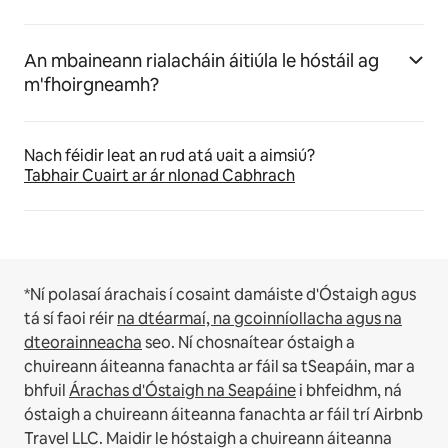
An mbaineann rialacháin áitiúla le hóstáil ag
m'fhoirgneamh?
Nach féidir leat an rud atá uait a aimsiú?
Tabhair Cuairt ar ár nIonad Cabhrach
*Ní polasaí árachais í cosaint damáiste d'Óstaigh agus
tá sí faoi réir
na dtéarmaí, na gcoinníollacha agus na
dteorainneacha
seo.
Ní chosnaítear óstaigh a
chuireann áiteanna fanachta ar fáil sa tSeapáin, mar a
bhfuil
Árachas d'Óstaigh na Seapáine
i bhfeidhm, ná
óstaigh a chuireann áiteanna fanachta ar fáil trí Airbnb
Travel LLC.
Maidir le hóstaigh a chuireann áiteanna