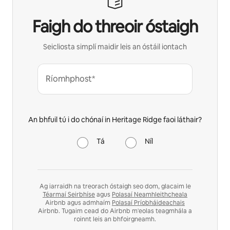
Faigh do threoir óstaigh
Seicliosta simplí maidir leis an óstáil iontach
Ríomhphost*
An bhfuil tú i do chónaí in Heritage Ridge faoi láthair?
Tá
Níl
Ag iarraidh na treorach óstaigh seo dom, glacaim le
Téarmaí Seirbhíse
agus
Polasaí Neamhleithcheala
Airbnb agus admhaím
Polasaí Príobháideachais
Airbnb. Tugaim cead do Airbnb m'eolas teagmhála a
roinnt leis an bhfoirgneamh.